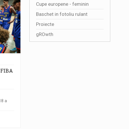
Cupe europene - feminin
Baschet in fotoliu rulant
Proiecte
gROwth
a FIBA
18 a