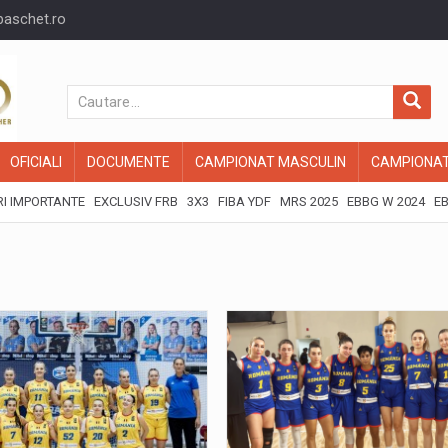
baschet.ro
OFICIALI
DOCUMENTE
CAMPIONAT MASCULIN
CAMPIONAT
I IMPORTANTE
EXCLUSIV FRB
3X3
FIBA YDF
MRS 2025
EBBG W 2024
EB