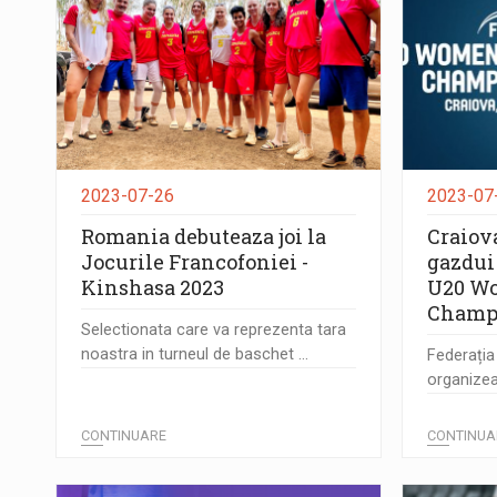
2023-07-26
2023-07
Romania debuteaza joi la
Craiova
Jocurile Francofoniei -
gazdui
Kinshasa 2023
U20 Wo
Champi
Selectionata care va reprezenta tara
noastra in turneul de baschet ...
Federați
organizeaz
CONTINUARE
CONTINUA