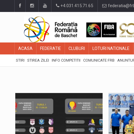
+4.031.415.71.65
federatia@fr
ACASA
FEDERATIE
CLUBURI
LOTURI NATIONALE
STIRI
STIREA ZILEI
INFO COMPETITII
COMUNICATE FRB
ANUNTUR