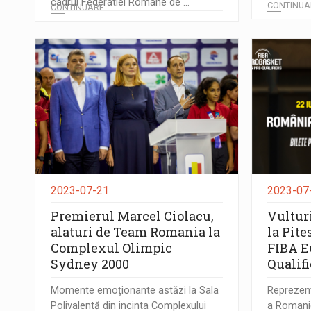
cadrul Federatiei Romane de ...
CONTINUA
CONTINUARE
2023-07-21
2023-07
Premierul Marcel Ciolacu,
Vultur
alaturi de Team Romania la
la Pite
Complexul Olimpic
FIBA E
Sydney 2000
Qualifi
Momente emoționante astăzi la Sala
Reprezen
Polivalentă din incinta Complexului
a Romaniei