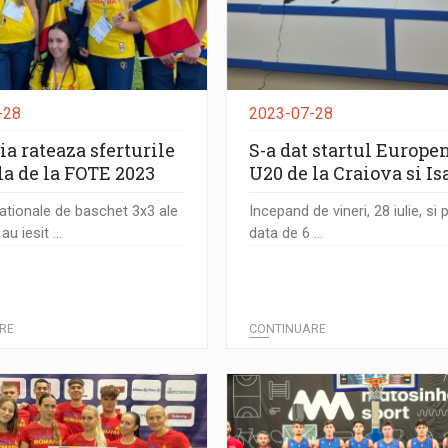
-28
2023-07-28
a rateaza sferturile
S-a dat startul Europe
la de la FOTE 2023
U20 de la Craiova si Is
tionale de baschet 3x3 ale
Incepand de vineri, 28 iulie, si 
u iesit ...
data de 6 ...
RE
CONTINUARE