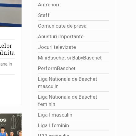
Antrenori
Staff
Comunicate de presa
Anunturi importante
nelor
Jocuri televizate
alnita
MiniBaschet si BabyBaschet
pana in
PerformBaschet
Liga Nationala de Baschet
masculin
Liga Nationala de Baschet
feminin
Liga I masculin
Liga I feminin
U23 masculin