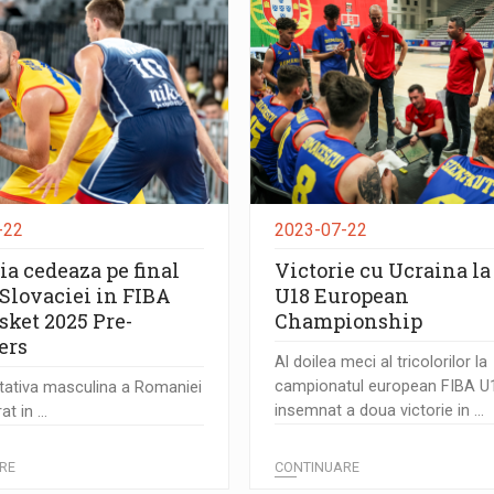
-22
2023-07-22
a cedeaza pe final
Victorie cu Ucraina l
 Slovaciei in FIBA
U18 European
sket 2025 Pre-
Championship
ers
Al doilea meci al tricolorilor la
campionatul european FIBA U
tativa masculina a Romaniei
insemnat a doua victorie in ...
at in ...
RE
CONTINUARE