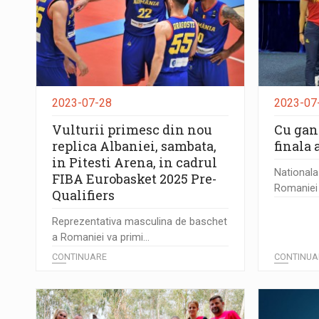
2023-07-28
2023-07
Vulturii primesc din nou
Cu gand
replica Albaniei, sambata,
finala 
in Pitesti Arena, in cadrul
Nationala
FIBA Eurobasket 2025 Pre-
Romaniei v
Qualifiers
Reprezentativa masculina de baschet
a Romaniei va primi...
CONTINUARE
CONTINUA