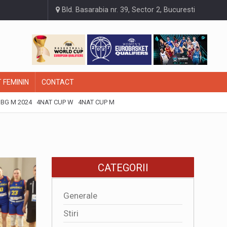
Bld. Basarabia nr. 39, Sector 2, Bucuresti
 FEMININ
CONTACT
BG M 2024
4NAT CUP W
4NAT CUP M
CATEGORII
Generale
Stiri