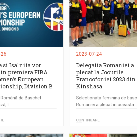
-26
2023-07-24
 si Isalnita vor
Delegatia Romaniei a
 in premiera FIBA
plecat la Jocurile
men’s European
Francofoniei 2023 din
onship, Division B
Kinshasa
a Română de Baschet
Selectionata feminina de basc
ă, î...
Romaniei a plecat in aceasta ..
RE
CONTINUARE