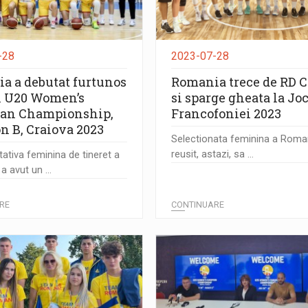
-28
2023-07-28
a a debutat furtunos
Romania trece de RD 
A U20 Women’s
si sparge gheata la Jo
an Championship,
Francofoniei 2023
n B, Craiova 2023
Selectionata feminina a Roman
reusit, astazi, sa ...
ativa feminina de tineret a
 avut un ...
RE
CONTINUARE