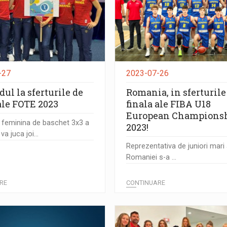
-27
2023-07-26
ul la sferturile de
Romania, in sferturile
ale FOTE 2023
finala ale FIBA U18
European Champions
 feminina de baschet 3x3 a
2023!
a juca joi...
Reprezentativa de juniori mari
Romaniei s-a ...
RE
CONTINUARE