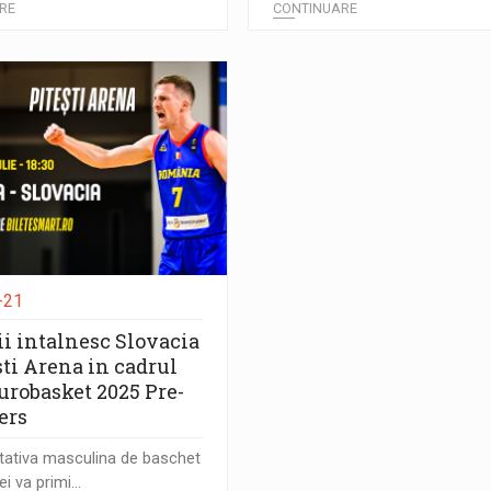
RE
CONTINUARE
-21
ii intalnesc Slovacia
sti Arena in cadrul
urobasket 2025 Pre-
ers
tativa masculina de baschet
 va primi...