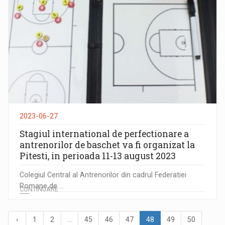
2023-06-27
Stagiul international de perfectionare a
antrenorilor de baschet va fi organizat la
Pitesti, in perioada 11-13 august 2023
Colegiul Central al Antrenorilor din cadrul Federatiei
Romane de ...
CONTINUARE
‹
1
2
...
45
46
47
48
49
50