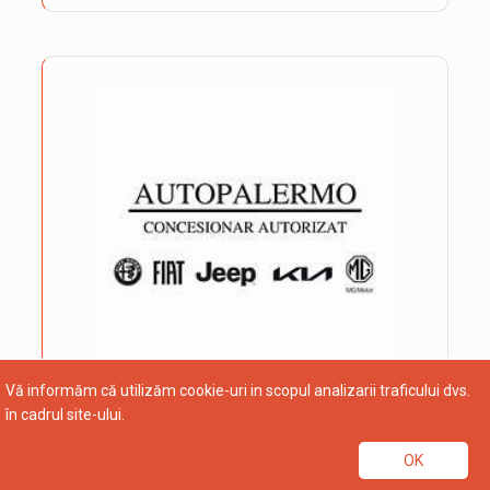
Vă informăm că utilizăm cookie-uri in scopul analizarii traficului dvs.
în cadrul site-ului.
OK