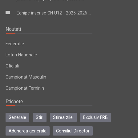
Echipe inscrise CN U12 - 2025-2026 ...
Noutati
Federatie
Loturi Nationale
Oficiali
Campionat Masculin
Campionat Feminin
Etichete
Generale
Stiri
Stirea zilei
Exclusiv FRB
Adunarea generala
Consiliul Director