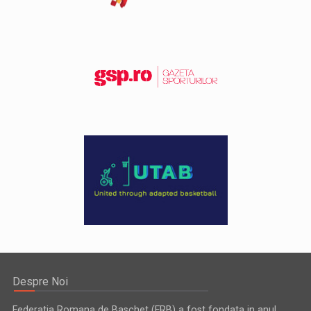
Despre Noi
Federatia Romana de Baschet (FRB) a fost fondata in anul