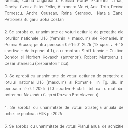
Nitescu, Carina Ungureanu, Alessia Porav, Ekaterina Zmau,
Orsolya Czosz, Ester Zoller, Alexandra Matei, Ania Tota, Denisa
Tomescu, Andra Ceusean, Raina Stanescu, Natalia Zane,
Petronela Bulgaru, Sofia Costan.
2. Se aprobă cu unanimitate de voturi actiunile de pregatire ale
loturilor nationale U16 (feminin + masculin) ale Romaniei, in
Poiana Brasov, pentru perioada 09-16.01.2026 (18 sportivi + 18
sportive – de la punctul 1), cu urmatorul Staff tehnic – Cristian
Bondor si Norbert Kovasch (antrenori), Robert Munteanu si
Cezar Stanescu (preparatori fizici).
3. Se aprobă cu unanimitate de voturi actiunea de pregatire a
lotului national U16 (masculin) al Romaniei, in Tg. Jiu, in
perioada 2-7.01.2026. (10 sportivi + staff tehnic format din
antrenorii Alexandru Gliga si Razvan Bratoloveanu).
4. Se aprobă cu unanimitate de voturi Strategia anuala de
achizitie publica a FRB pe 2026.
5. Se aprobă cu unanimitate de voturi Planul anual de achizitie