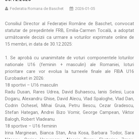
Federatia Romana de Baschet
2026-01-05
Consiliul Director al Federației Române de Baschet, convocat
statutar de președintele FRB, Emilia-Carmen Tocală, a adoptat
următoarele decizii ca urmare a voturilor exprimate online de
15 membri, in data de 30.12.2025:
1. Se aprobă cu unanimitate de voturi componentele loturilor
nationale U16 (feminin + masculin) ale Romaniei, loturi
prioritare care vor evolua la turneele finale ale FIBA U16
Eurobasket in 2026:
18 sportivi – U16 masculin
Radu Dusan, Rares Udrea, David Buhaescu, Ianis Selesi, Luca
Dogaru, Alexandru Ghise, David Alecu, Vlad Spaloghe, Vlad Dan,
Codrin Ochesel, Mihai Gruia, Petru Iliescu, Cezar Gradescu,
Stefan Hategan, Andrei Bizo Vomir, George Campean, Viktor
Balogh, Robert Vladeanu.
18 sportive – U16 feminin
Irina Marginean, Bianca Stan, Ana Kosa, Barbara Todor, Sara