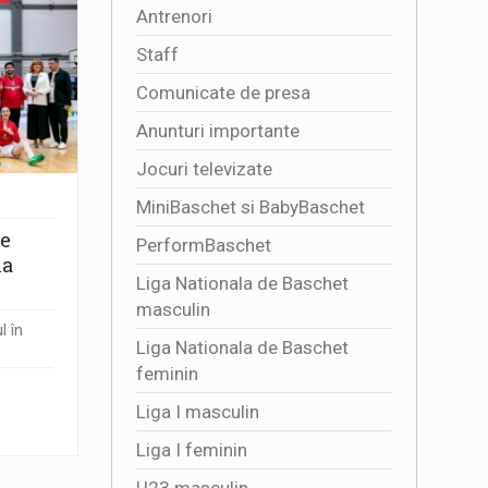
Antrenori
Staff
Comunicate de presa
Anunturi importante
Jocuri televizate
MiniBaschet si BabyBaschet
te
PerformBaschet
la
Liga Nationala de Baschet
masculin
l în
Liga Nationala de Baschet
feminin
Liga I masculin
Liga I feminin
U23 masculin