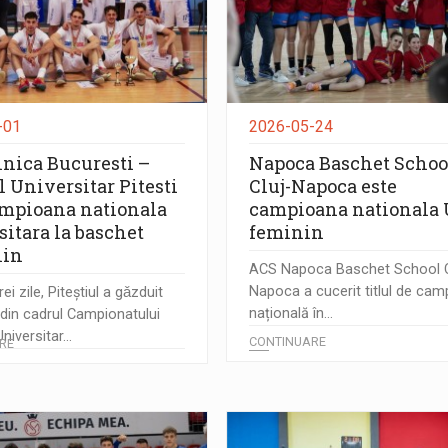
-01
2026-05-24
hnica Bucuresti –
Napoca Baschet Schoo
 Universitar Pitesti
Cluj-Napoca este
ampioana nationala
campioana nationala 
sitara la baschet
feminin
lin
ACS Napoca Baschet School C
Napoca a cucerit titlul de ca
ei zile, Piteștiul a gǎzduit
națională în...
 din cadrul Campionatului
niversitar...
CONTINUARE
RE