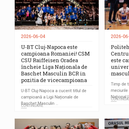
2026-06-04
2026-06
U-BT Cluj-Napoca este
Polite
campioana Romaniei! CSM
Centrul
CSU Raiffeisen Oradea
este c
încheie Liga Naționala de
univer
Baschet Masculin BCR in
mascu
pozitia de vicecampioana
Timp de tr
meciurile
U-BT Cluj-Napoca a cucerit titlul de
Național U
campioană a Ligii Naționale de
CONTINUA
Baschet Masculin ...
CONTINUARE