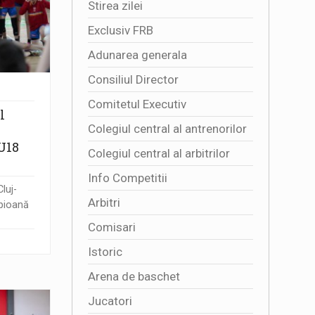
Stirea zilei
Exclusiv FRB
Adunarea generala
Consiliul Director
Comitetul Executiv
l
Colegiul central al antrenorilor
U18
Colegiul central al arbitrilor
Info Competitii
luj-
Arbitri
mpioană
Comisari
Istoric
Arena de baschet
Jucatori