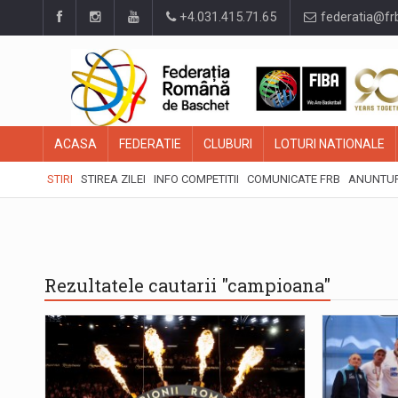
+4.031.415.71.65
federatia@fr
ACASA
FEDERATIE
CLUBURI
LOTURI NATIONALE
STIRI
STIREA ZILEI
INFO COMPETITII
COMUNICATE FRB
ANUNTUR
Rezultatele cautarii "campioana"