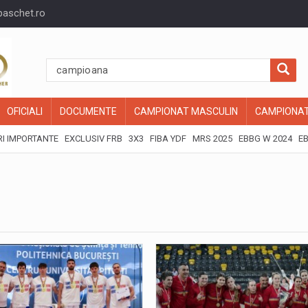
baschet.ro
OFICIALI
DOCUMENTE
CAMPIONAT MASCULIN
CAMPIONAT
I IMPORTANTE
EXCLUSIV FRB
3X3
FIBA YDF
MRS 2025
EBBG W 2024
EB