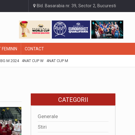
Bld. Basarabia nr. 39, Sector 2, Bucuresti
 FEMININ
CONTACT
BG M 2024
4NAT CUP W
4NAT CUP M
CATEGORII
Generale
Stiri