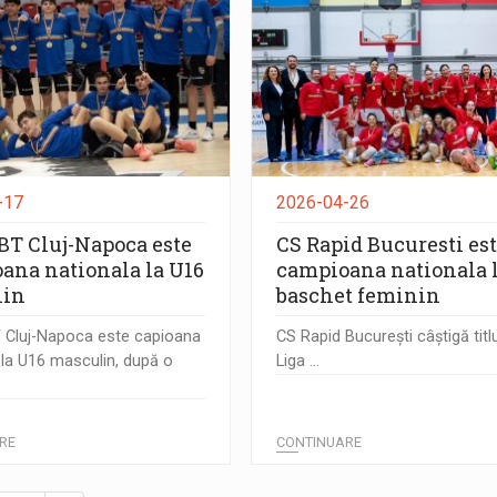
-17
2026-04-26
BT Cluj-Napoca este
CS Rapid Bucuresti es
ana nationala la U16
campioana nationala 
lin
baschet feminin
 Cluj-Napoca este capioana
CS Rapid București câștigă titlu
 la U16 masculin, după o
Liga ...
RE
CONTINUARE