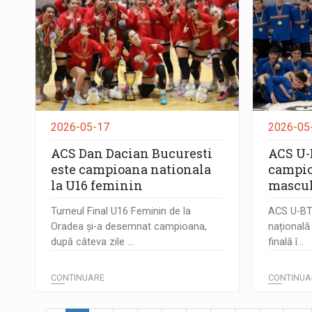
2026-05-17
2026-05
ACS Dan Dacian Bucuresti
ACS U-
este campioana nationala
campio
la U16 feminin
mascu
Turneul Final U16 Feminin de la
ACS U-BT
Oradea și-a desemnat campioana,
naționalǎ
după câteva zile ...
finală î...
CONTINUARE
CONTINUA