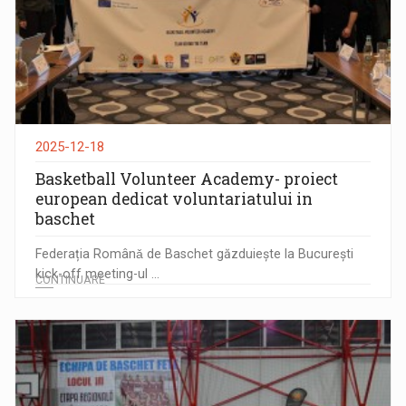
2025-12-18
Basketball Volunteer Academy- proiect
european dedicat voluntariatului in
baschet
Federația Românǎ de Baschet găzduiește la București
kick-off meeting-ul ...
CONTINUARE