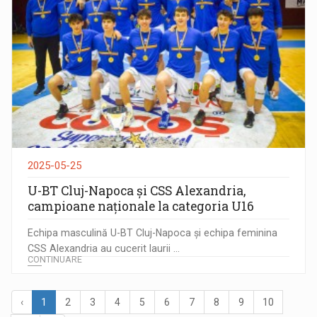
2025-05-25
U-BT Cluj-Napoca și CSS Alexandria,
campioane naționale la categoria U16
Echipa masculină U-BT Cluj-Napoca și echipa feminina
CSS Alexandria au cucerit laurii ...
CONTINUARE
‹
1
2
3
4
5
6
7
8
9
10