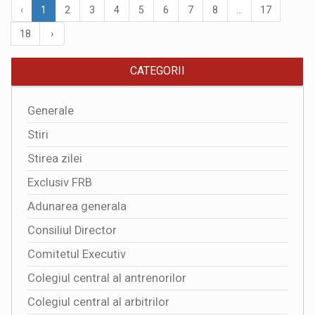
‹
1
2
3
4
5
6
7
8
...
17
18
›
CATEGORII
Generale
Stiri
Stirea zilei
Exclusiv FRB
Adunarea generala
Consiliul Director
Comitetul Executiv
Colegiul central al antrenorilor
Colegiul central al arbitrilor