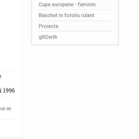
Cupe europene - feminin
Baschet in fotoliu rulant
Proiecte
gROwth
e
i 1996
nal de