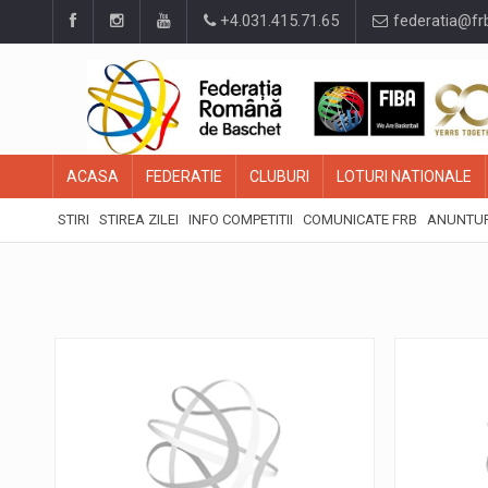
+4.031.415.71.65
federatia@fr
ACASA
FEDERATIE
CLUBURI
LOTURI NATIONALE
STIRI
STIREA ZILEI
INFO COMPETITII
COMUNICATE FRB
ANUNTUR