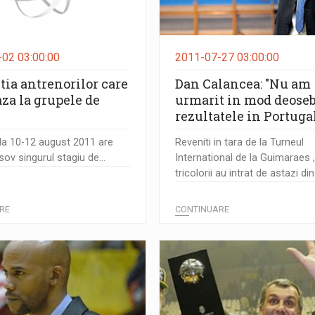
02 03:00:00
2011-07-27 03:00:00
tia antrenorilor care
Dan Calancea: "Nu am
za la grupele de
urmarit in mod deoseb
rezultatele in Portugal
da 10-12 august 2011 are
Reveniti in tara de la Turneul
sov singurul stagiu de...
International de la Guimaraes 
tricolorii au intrat de astazi din 
RE
CONTINUARE