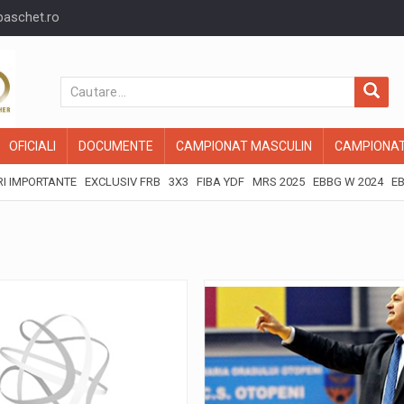
baschet.ro
OFICIALI
DOCUMENTE
CAMPIONAT MASCULIN
CAMPIONAT
I IMPORTANTE
EXCLUSIV FRB
3X3
FIBA YDF
MRS 2025
EBBG W 2024
EB