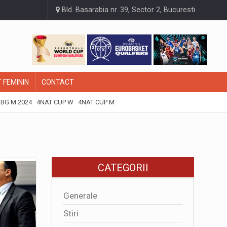
Bld. Basarabia nr. 39, Sector 2, Bucuresti
 FEMININ
CONTACT
BG M 2024
4NAT CUP W
4NAT CUP M
CATEGORII
Generale
Stiri