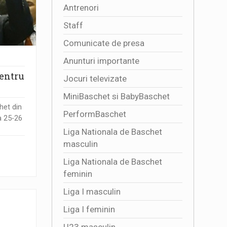
Antrenori
Staff
Comunicate de presa
Anunturi importante
pentru
Jocuri televizate
MiniBaschet si BabyBaschet
het din
PerformBaschet
a 25-26
Liga Nationala de Baschet
masculin
Liga Nationala de Baschet
feminin
Liga I masculin
Liga I feminin
U23 masculin