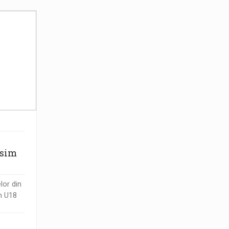
esim
elor din
n U18