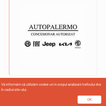
Vă informăm că utilizăm cookie-uri in scopul analizarii traficului dvs.
în cadrul site-ului.
OK