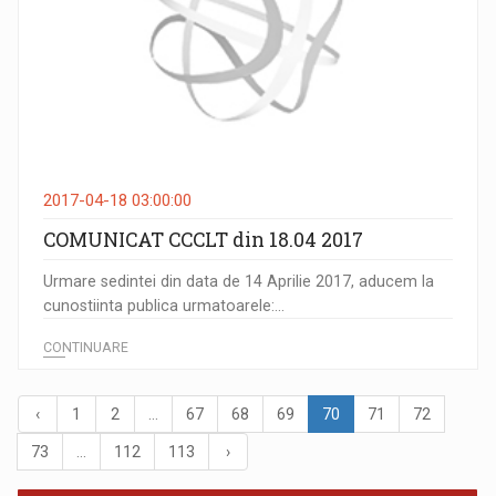
2017-04-18 03:00:00
COMUNICAT CCCLT din 18.04 2017
Urmare sedintei din data de 14 Aprilie 2017, aducem la
cunostiinta publica urmatoarele:...
CONTINUARE
‹
1
2
...
67
68
69
70
71
72
73
...
112
113
›