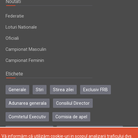
Noutati
Federatie
Loturi Nationale
Oficiali
Campionat Masculin
Campionat Feminin
Etichete
Generale
Stiri
Stirea zilei
Exclusiv FRB
Adunarea generala
Consiliul Director
Comitetul Executiv
Comisia de apel
Comisia de disciplina
Colegiul central al antrenorilor
Vă informăm că utilizăm cookie-uri in scopul analizarii traficului dvs.