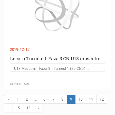
2019-12-17
Locatii Turneul 1-Faza 3 CN U18 masculin
U18 Masculin Faza 3 - Turneul 1 (25-26.01....
CONTINUARE
‹
1
2
...
6
7
8
9
10
11
12
...
15
16
›