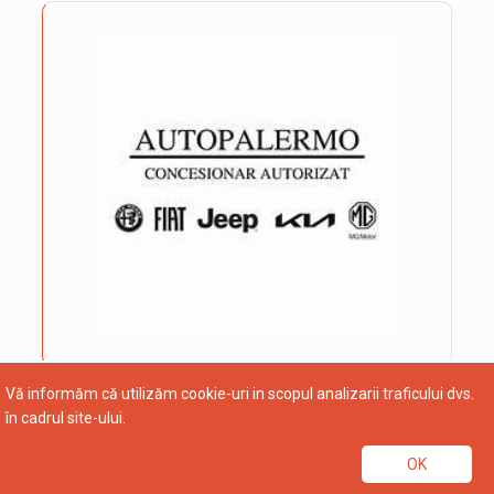
Vă informăm că utilizăm cookie-uri in scopul analizarii traficului dvs.
în cadrul site-ului.
OK