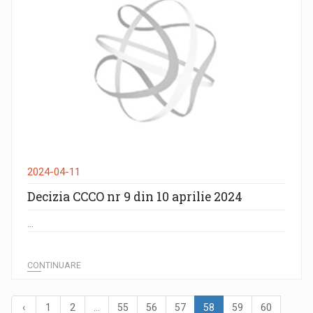
2024-04-11
Decizia CCCO nr 9 din 10 aprilie 2024
...
CONTINUARE
‹
1
2
...
55
56
57
58
59
60