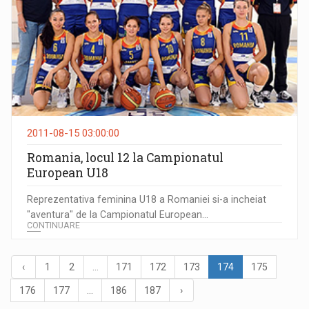
2011-08-15 03:00:00
Romania, locul 12 la Campionatul
European U18
Reprezentativa feminina U18 a Romaniei si-a incheiat
"aventura" de la Campionatul European...
CONTINUARE
‹
1
2
...
171
172
173
174
175
176
177
...
186
187
›