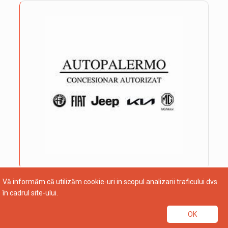
Vă informăm că utilizăm cookie-uri in scopul analizarii traficului dvs.
în cadrul site-ului.
OK