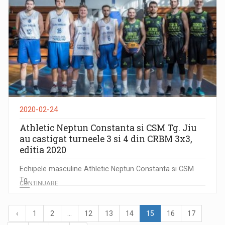
2020-02-24
Athletic Neptun Constanta si CSM Tg. Jiu
au castigat turneele 3 si 4 din CRBM 3x3,
editia 2020
Echipele masculine Athletic Neptun Constanta si CSM
Tg. ...
CONTINUARE
‹
1
2
...
12
13
14
15
16
17