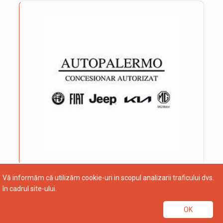
Vă informăm că utilizăm cookie-uri in scopul analizarii traficului dvs.
în cadrul site-ului.
OK