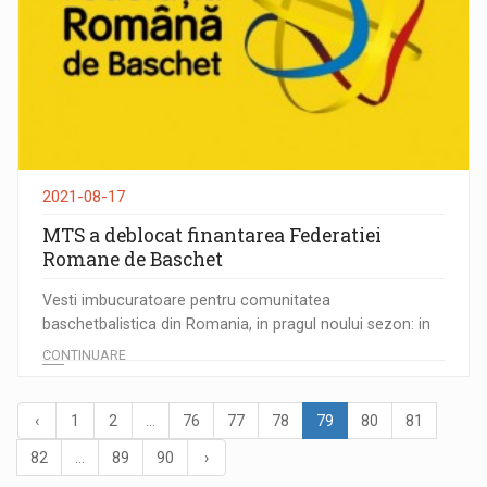
2021-08-17
MTS a deblocat finantarea Federatiei
Romane de Baschet
Vesti imbucuratoare pentru comunitatea
baschetbalistica din Romania, in pragul noului sezon: in
...
CONTINUARE
‹
1
2
...
76
77
78
79
80
81
82
...
89
90
›