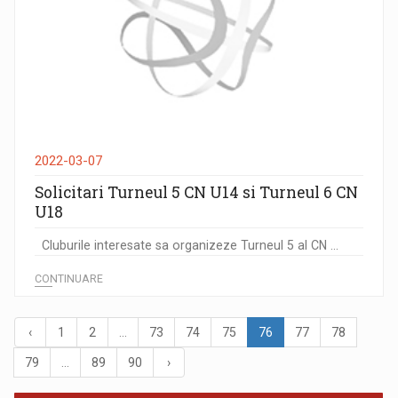
2022-03-07
Solicitari Turneul 5 CN U14 si Turneul 6 CN
U18
Cluburile interesate sa organizeze Turneul 5 al CN ...
CONTINUARE
‹
1
2
...
73
74
75
76
77
78
79
...
89
90
›