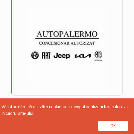
Vă informăm că utilizăm cookie-uri in scopul analizarii traficului dvs.
în cadrul site-ului.
OK