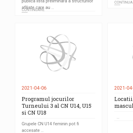
publica lista preliminara a structurilor
CONTINUA
afiliate care au ...
CONTINUARE
2021-04-06
2021-04
Programul jocurilor
Locati
Turneului 3 al CN U14, U15
mascu
si CN U18
...
Grupele CN U14 feminin pot fi
accesate ...