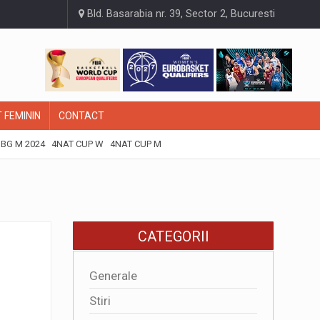
Bld. Basarabia nr. 39, Sector 2, Bucuresti
 FEMININ
CONTACT
BG M 2024
4NAT CUP W
4NAT CUP M
CATEGORII
Generale
Stiri