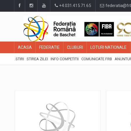
+4.031.415.71.65
federatia@fr
ACASA
FEDERATIE
CLUBURI
LOTURI NATIONALE
STIRI
STIREA ZILEI
INFO COMPETITII
COMUNICATE FRB
ANUNTUR