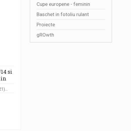
Cupe europene - feminin
Baschet in fotoliu rulant
Proiecte
gROwth
14 si
nin
)...