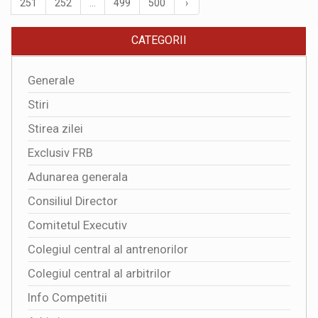
251
252
...
499
500
›
CATEGORII
Generale
Stiri
Stirea zilei
Exclusiv FRB
Adunarea generala
Consiliul Director
Comitetul Executiv
Colegiul central al antrenorilor
Colegiul central al arbitrilor
Info Competitii