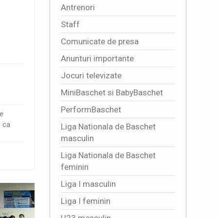
Antrenori
Staff
Comunicate de presa
Anunturi importante
Jocuri televizate
MiniBaschet si BabyBaschet
PerformBaschet
re
i ca
Liga Nationala de Baschet
masculin
Liga Nationala de Baschet
feminin
Liga I masculin
Liga I feminin
U23 masculin