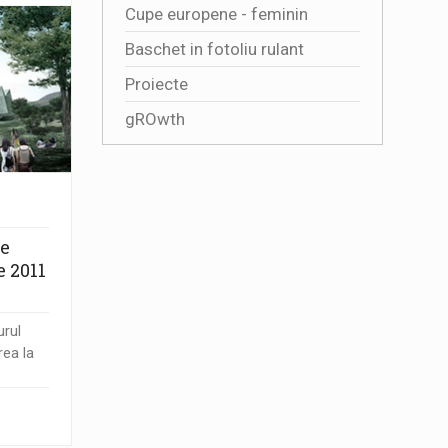
Cupe europene - feminin
Baschet in fotoliu rulant
Proiecte
gROwth
le
 2011
urul
rea la