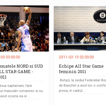
05 03:00:00
2011-03-15 02:00:00
ionatele NORD si SUD
Echipe All Star Game
ALL STAR GAME -
feminin 2011
2011
Astazi, la sediul Federatiei 
de Baschet a avut loc o confe
oua saptamani, fanii
presa, in cadrul ...
ui masculin romanesc si nu
avut ocazia sa-si ...