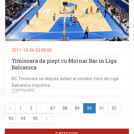
2011-12-06 02:00:00
Timisoara da piept cu Mornar Bar in Liga
Balcanica
BC Timisoara va disputa astazi al cincilea meci din Liga
Balcanica impotriva ...
CONTINUARE
‹
1
2
...
87
88
89
90
91
92
93
94
95
›