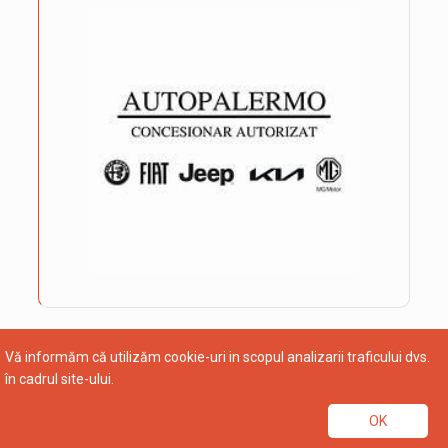
Vă informăm că utilizăm cookie-uri in scopul analizarii traficului dvs.
în cadrul site-ului.
OK