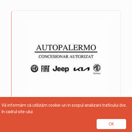
Vă informăm că utilizăm cookie-uri in scopul analizarii traficului dvs.
în cadrul site-ului.
OK