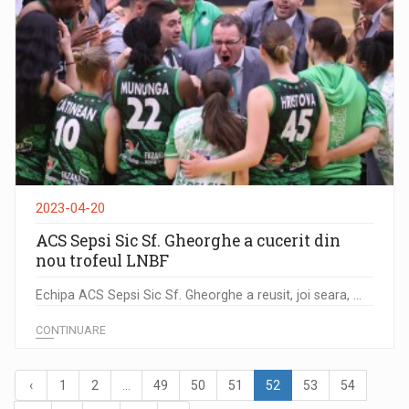
2023-04-20
ACS Sepsi Sic Sf. Gheorghe a cucerit din
nou trofeul LNBF
Echipa ACS Sepsi Sic Sf. Gheorghe a reusit, joi seara, ...
CONTINUARE
‹
1
2
...
49
50
51
52
53
54