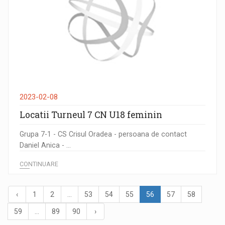
2023-02-08
Locatii Turneul 7 CN U18 feminin
Grupa 7-1 - CS Crisul Oradea - persoana de contact
Daniel Anica - ...
CONTINUARE
‹
1
2
...
53
54
55
56
57
58
59
...
89
90
›