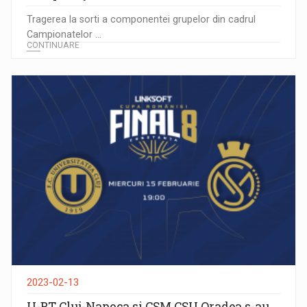
Tragerea la sorti a componentei grupelor din cadrul
Campionatelor ...
CONTINUARE
2023-02-13
U-BT Cluj-Napoca si CSM CSU Oradea s-au