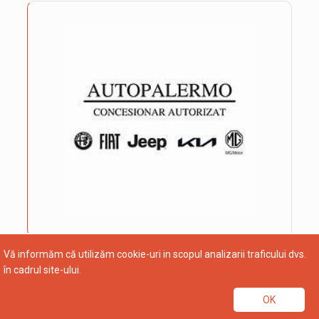
Vă informăm că utilizăm cookie-uri in scopul analizarii traficului dvs.
în cadrul site-ului.
OK