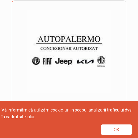
Vă informăm că utilizăm cookie-uri in scopul analizarii traficului dvs.
în cadrul site-ului.
OK