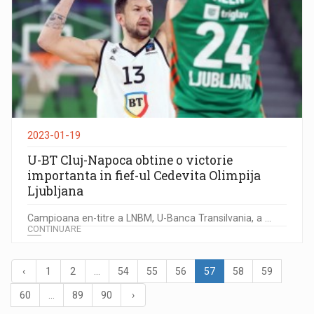
2023-01-19
U-BT Cluj-Napoca obtine o victorie
importanta in fief-ul Cedevita Olimpija
Ljubljana
Campioana en-titre a LNBM, U-Banca Transilvania, a ...
CONTINUARE
‹
1
2
...
54
55
56
57
58
59
60
...
89
90
›