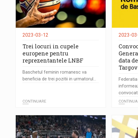
2023-03-12
2023-03
Trei locuri in cupele
Convoc
europene pentru
Genera
reprezentantele LNBF
data de 
Targov
Baschetul feminin romanesc va
beneficia de trei pozitii in urmatorul...
Federati
informeaz
convocato
CONTINUARE
CONTINUA