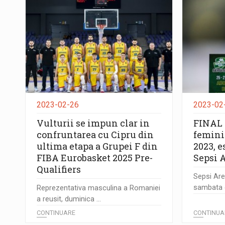
2023-02-26
2023-02
Vulturii se impun clar in
FINAL 
confruntarea cu Cipru din
femini
ultima etapa a Grupei F din
2023, e
FIBA Eurobasket 2025 Pre-
Sepsi 
Qualifiers
Sepsi Are
sambata d
Reprezentativa masculina a Romaniei
a reusit, duminica ...
CONTINUARE
CONTINUA