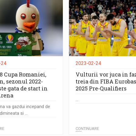
-24
2023-02-24
8 Cupa Romaniei,
Vulturii vor juca in fa
n, sezonul 2022-
treia din FIBA Euroba
ste gata de start in
2025 Pre-Qualifiers
Arena
...
na va gazdui incepand de
imineata si ...
RE
CONTINUARE