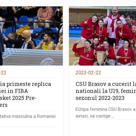
-22
2023-02-22
a primeste replica
CSU Brasov a cucerit l
iei in FIBA
nationali la U19, femi
sket 2025 Pre-
sezonul 2022-2023
ers
Echipa feminina CSU Brasov a 
astazi, sa castige ...
tativa masculina a Romaniei