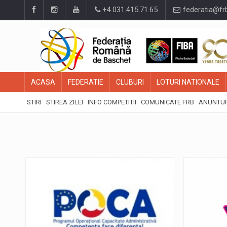
+4.031.415.71.65
federatia@fr
ACASA
FEDERATIE
CLUBURI
LOTURI NATIONALE
STIRI
STIREA ZILEI
INFO COMPETITII
COMUNICATE FRB
ANUNTUR