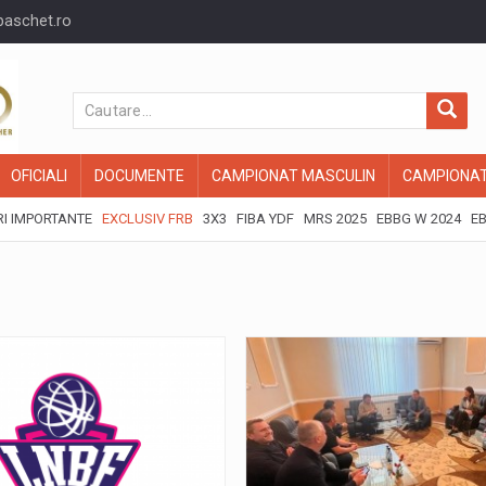
baschet.ro
OFICIALI
DOCUMENTE
CAMPIONAT MASCULIN
CAMPIONAT
I IMPORTANTE
EXCLUSIV FRB
3X3
FIBA YDF
MRS 2025
EBBG W 2024
EB