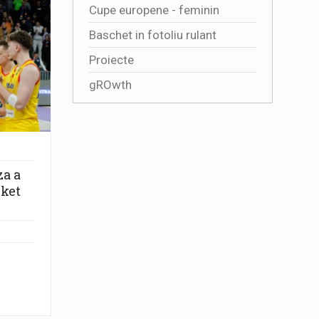
Cupe europene - feminin
Baschet in fotoliu rulant
Proiecte
gROwth
za a
sket