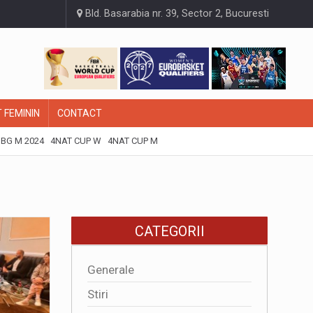
Bld. Basarabia nr. 39, Sector 2, Bucuresti
 FEMININ
CONTACT
BG M 2024
4NAT CUP W
4NAT CUP M
CATEGORII
Generale
Stiri