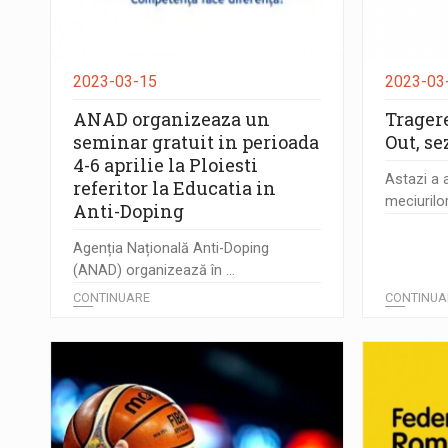
2023-03-15
2023-03
ANAD organizeaza un
Tragere
seminar gratuit in perioada
Out, s
4-6 aprilie la Ploiesti
Astazi a a
referitor la Educatia in
meciurilor
Anti-Doping
Agenția Națională Anti-Doping
(ANAD) organizează în ...
CONTINUARE
CONTINUA