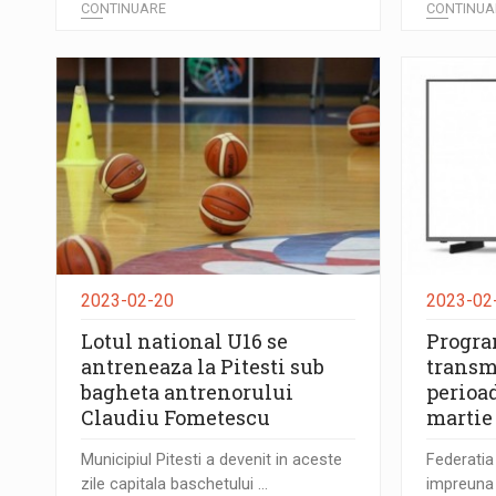
CONTINUARE
CONTINUA
2023-02-20
2023-02
Lotul national U16 se
Progra
antreneaza la Pitesti sub
transm
bagheta antrenorului
perioad
Claudiu Fometescu
martie
Municipiul Pitesti a devenit in aceste
Federati
zile capitala baschetului ...
impreuna 