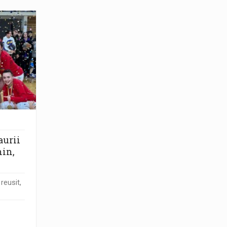
aurii
nin,
reusit,