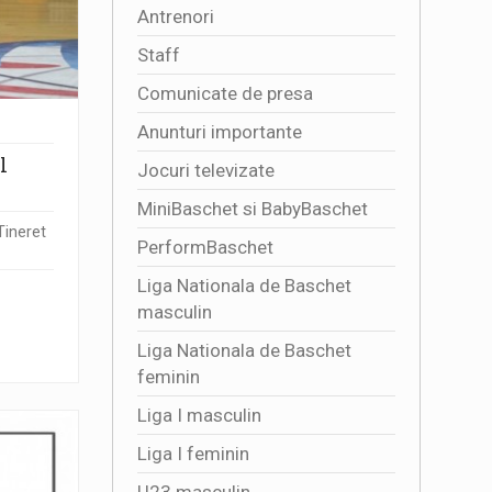
Antrenori
Staff
Comunicate de presa
Anunturi importante
l
Jocuri televizate
MiniBaschet si BabyBaschet
 Tineret
PerformBaschet
Liga Nationala de Baschet
masculin
Liga Nationala de Baschet
feminin
Liga I masculin
Liga I feminin
U23 masculin