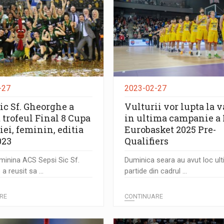
-27
2023-02-27
ic Sf. Gheorghe a
Vulturii vor lupta la v
 trofeul Final 8 Cupa
in ultima campanie a
ei, feminin, editia
Eurobasket 2025 Pre-
023
Qualifiers
minina ACS Sepsi Sic Sf.
Duminica seara au avut loc ul
 reusit sa ...
partide din cadrul ...
RE
CONTINUARE